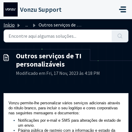
Avançar para o conteúdo principal
Vonzu Support
Início
...
Outros serviços de TI personalizáveis
Outros serviços de TI
personalizáveis
Modificado em Fri, 17 Nov, 2023 às 4:18 PM
Vonzu permite-lhe personalizar vários serviços adicionais através
do rótulo branco, para incluir o seu logótipo e cores corporativas
nas seguintes mensagens e documentos:
Notificações por e-mail e SMS para alterações de estado de
um envio.
Página pública de rastreio com a informação e estado da